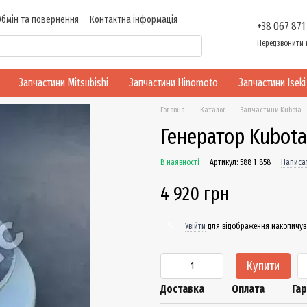
Обмін та повернення
Контактна інформація
+38 067 871
ності
Передзвонити 
Запчастини Mitsubishi
Запчастини Hinomoto
Запчастини Iseki
Головна
Каталог
Запчастини Kubota
Генератор Kubota
В наявності
Артикул: 588-1-858
Написат
4 920 грн
Увійти
для відображення накопичув
%
Купити
Доставка
Оплата
Гар