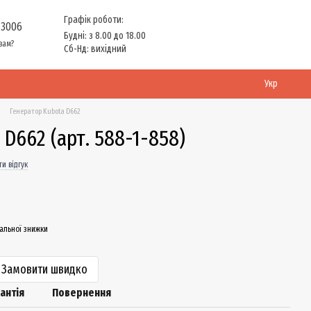
Графік роботи:
 3006
Будні: з 8.00 до 18.00
вам?
Сб-Нд: вихідний
Укр
Генератор Kubota D662
 D662 (арт. 588-1-858)
и відгук
альної знижки
Замовити швидко
антія
Повернення