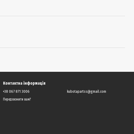
Контактна інформація
+38 067 871 3006
kubotapartss@gmail.com
Передзвонити вам?