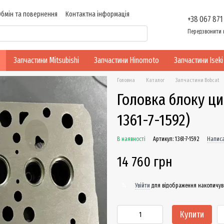
Обмін та повернення
Контактна інформація
+38 067 871
ності
Передзвонити 
Запчастини Mitsubishi
Запчастини Hinomoto
Запчастини Iseki
Головна
Каталог
Запчастини Bobcat
Головка блоку ци
1361-7-1592)
В наявності
Артикул: 1361-7-1592
Написа
14 760 грн
Увійти
для відображення накопичув
%
Купити