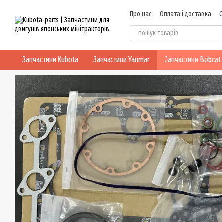
Перейти до основного контенту
Про нас
Оплата і доставка
Блог
Політика конфіденцій
Запчастини Kubota
Запчастини Yanmar
Запчастини Bobcat