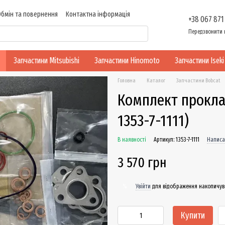
Обмін та повернення
Контактна інформація
+38 067 871
ності
Передзвонити 
Запчастини Mitsubishi
Запчастини Hinomoto
Запчастини Iseki
Головна
Каталог
Запчастини Bobcat
Комплект проклад
1353-7-1111)
В наявності
Артикул: 1353-7-1111
Написа
3 570 грн
Увійти
для відображення накопичув
%
Купити