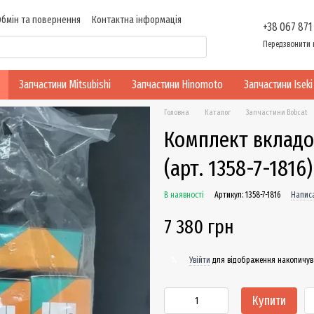
Обмін та повернення
Контактна інформація
+38 067 871
ності
Передзвонити 
Запчастини Mitsubishi
Запчастини Hinomoto
Запчастини Iseki
Головна
Каталог
Запчастини Bobcat
Комплект вкладок
(арт. 1358-7-1816)
В наявності
Артикул: 1358-7-1816
Написа
7 380 грн
Увійти
для відображення накопичув
%
Купити