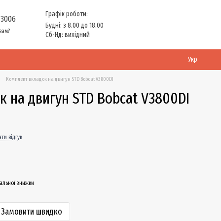
Графік роботи:
 3006
Будні: з 8.00 до 18.00
вам?
Сб-Нд: вихідний
Укр
Комплект вкладок на двигун STD Bobcat V3800DI
 на двигун STD Bobcat V3800DI
ти відгук
альної знижки
Замовити швидко