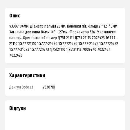
Опис
V3307 94мм. Діаметр пальця 28мм. Канавки під кільця 2 * 1.5 * 3мм
Загальна довжина 84мм. КС – 27мм. Форкамера 52м. У комплекті
палець. Оригінальний номер 1J751-21111 1J751-21113 7022423 1G777-
21110 1G77721110 1G777-21670 1G77721670 1G777-21672 1G77721672
1G777-21673 1G77721673 1J75121110 1J75121113 7008470 7022424
7022425
Характеристики
Двигун Bobcat
V3307DI
Відгуки