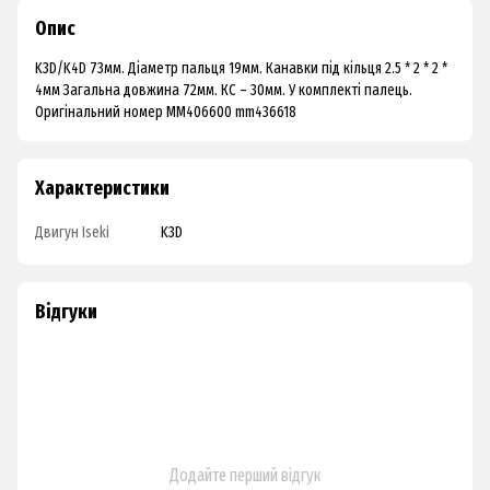
Опис
K3D/K4D 73мм. Діаметр пальця 19мм. Канавки під кільця 2.5 * 2 * 2 *
4мм Загальна довжина 72мм. КС – 30мм. У комплекті палець.
Оригінальний номер MM406600 mm436618
Характеристики
Двигун Iseki
K3D
Відгуки
Додайте перший відгук