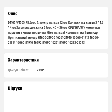
Опис
D1105/V1505 78.5мм. Діаметр пальця 22мм. Канавки під кільця 2 * 1.5
* 4мм Загальна довжина 69мм. КС – 26мм. ОРИГІНАЛ!! У комплекті
поршень і кільця поршневі. (Без пальця) Комплект на 1 циліндр
Оригінальний номер H1600-21900 16261-21910 16060-21913 16060-
21914 16060-21910 16292-21090 16261-21090 16292-21093
Характеристики
Двигун Bobcat
V1505
Відгуки