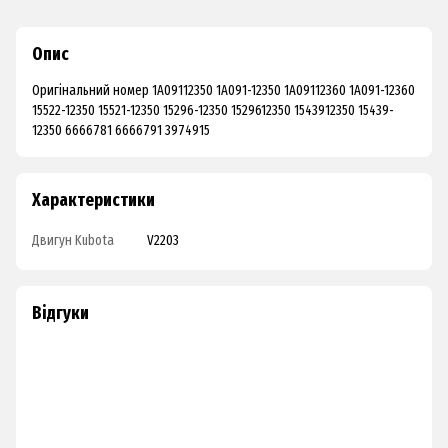
Опис
Оригінальний номер 1A09112350 1A091-12350 1A09112360 1A091-12360
15522-12350 15521-12350 15296-12350 1529612350 1543912350 15439-
12350 6666781 6666791 3974915
Характеристики
Двигун Kubota
V2203
Відгуки