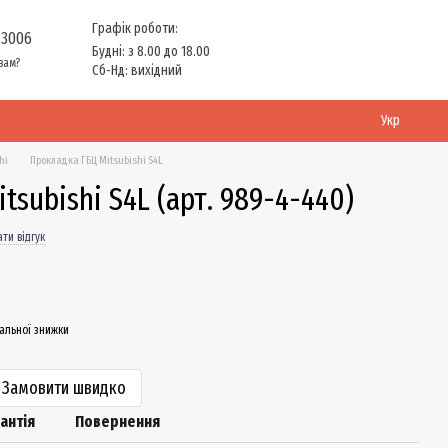
Графік роботи:
 3006
Будні: з 8.00 до 18.00
вам?
Сб-Нд: вихідний
Укр
hi
Прокладка ГБЦ Mitsubishi S4L
tsubishi S4L (арт. 989-4-440)
ти відгук
альної знижки
Замовити швидко
антія
Повернення