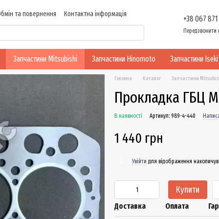
Обмін та повернення
Контактна інформація
+38 067 871
ності
Передзвонити 
Запчастини Mitsubishi
Запчастини Hinomoto
Запчастини Iseki
Головна
Каталог
Запчастини Mitsubis
Прокладка ГБЦ Mi
В наявності
Артикул: 989-4-440
Написа
1 440 грн
Увійти
для відображення накопичув
%
Купити
Доставка
Оплата
Гар