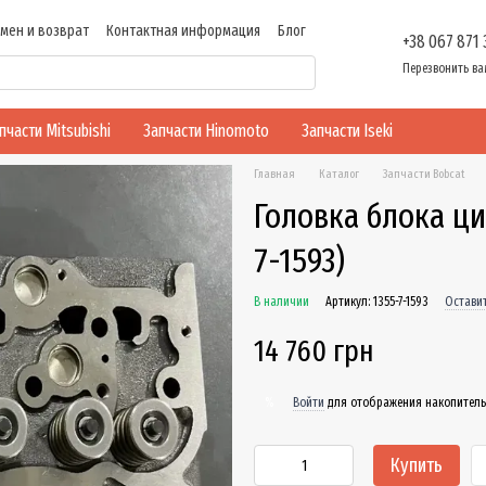
мен и возврат
Контактная информация
Блог
+38 067 871
ти
Перезвонить ва
пчасти Mitsubishi
Запчасти Hinomoto
Запчасти Iseki
Главная
Каталог
Запчасти Bobcat
Головка блока ци
7-1593)
В наличии
Артикул: 1355-7-1593
Остави
14 760 грн
Войти
для отображения накопитель
%
Купить