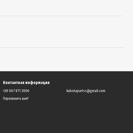
Контактная информация
+38 067 871 3006
kubotapartss@gmail.com
Перезвонить вам?