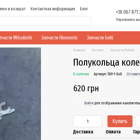
мен и возврат
Контактная информация
Блог
+38 067 871
ти
Перезвонить ва
пчасти Mitsubishi
Запчасти Hinomoto
Запчасти Iseki
Главная
Каталог
Запчасти Kubota
Полукольца колен
В наличии
Артикул: 589-1-848
Оставит
620 грн
Войти
для отображения накопитель
%
Купить
Доставка
Оплата
Га