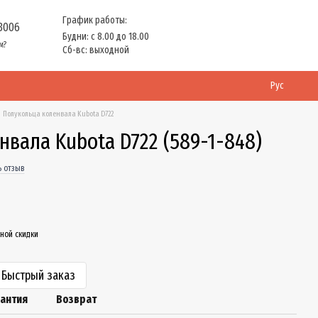
График работы:
 3006
Будни: с 8.00 до 18.00
м?
Сб-вс: выходной
Рус
Полукольца коленвала Kubota D722
вала Kubota D722 (589-1-848)
ь отзыв
ной скидки
Быстрый заказ
рантия
Возврат