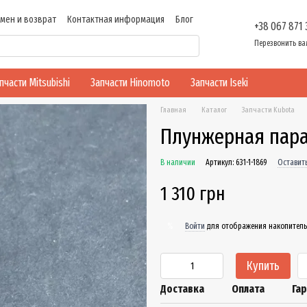
мен и возврат
Контактная информация
Блог
+38 067 871
ти
Перезвонить ва
пчасти Mitsubishi
Запчасти Hinomoto
Запчасти Iseki
Главная
Каталог
Запчасти Kubota
Плунжерная пара 
В наличии
Артикул: 631-1-1869
Оставит
1 310 грн
Войти
для отображения накопитель
%
Купить
Доставка
Оплата
Га