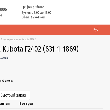
График работы:
 3006
Будни: с 8.00 до 18.00
м?
Сб-вс: выходной
Рус
Плунжерная пара Kubota F2402
Kubota F2402 (631-1-1869)
ь отзыв
ной скидки
Быстрый заказ
рантия
Возврат