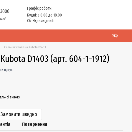
Графік роботи:
 3006
Будні: з 8.00 до 18.00
вам?
Сб-Нд: вихідний
Укр
Сальник клапана Kubota D1403
Kubota D1403 (арт. 604-1-1912)
ти відгук
альної знижки
Замовити швидко
антія
Повернення