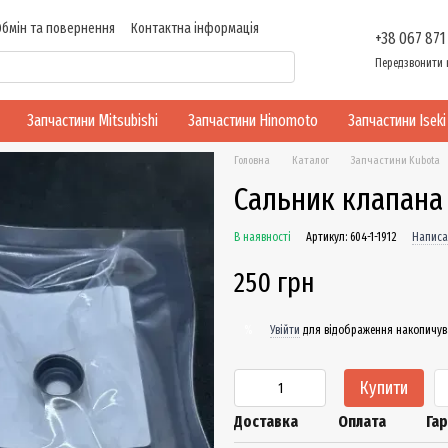
Обмін та повернення
Контактна інформація
+38 067 871
ності
Передзвонити 
Запчастини Mitsubishi
Запчастини Hinomoto
Запчастини Iseki
Головна
Каталог
Запчастини Kubota
Сальник клапана 
В наявності
Артикул: 604-1-1912
Написа
250 грн
Увійти
для відображення накопичув
%
Купити
Доставка
Оплата
Гар