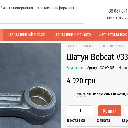
Обмін та повернення
Контактна інформація
+38 067 871
ності
Передзвонити 
Запчастини Mitsubishi
Запчастини Hinomoto
Запчастини Iseki
Головна
Каталог
Запчастини Bobcat
Шатун Bobcat V330
В наявності
Артикул: 1356-7-1683
Написа
4 920 грн
Увійти
для відображення накопичув
%
Купити
Доставка
Оплата
Гар