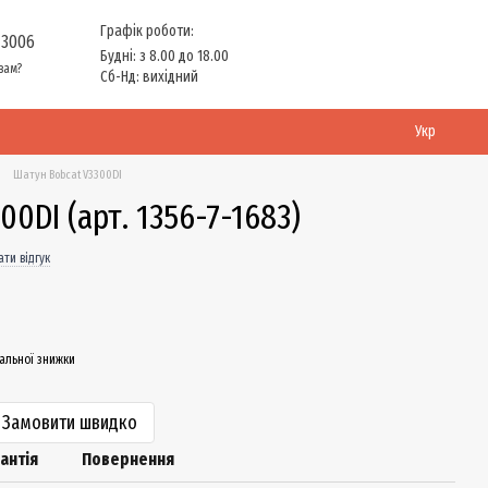
Графік роботи:
 3006
Будні: з 8.00 до 18.00
вам?
Сб-Нд: вихідний
Укр
Шатун Bobcat V3300DI
0DI (арт. 1356-7-1683)
ти відгук
альної знижки
Замовити швидко
антія
Повернення