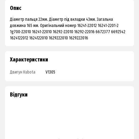
Опис
Діаметр пальця 22мм. Діаметр під вкладки 43мм. Загальна
довжина 165 мм. Оригінальний номер 16241-22012 16241-2201-2
1g700-22010 16241-22010 16292-22010 16292-22016 6672377 6692542
1624122012 1624122010 1629222010 1629222016
Характеристики
Двигун Kubota
V1305
Відгуки