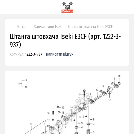
Каталог
Запчастини Iseki
Штанга штовхача Iseki E3CF
Штанга штовхача Iseki E3CF (арт. 1222-3-
937)
Артикул:
1222-3-937
Написати відгук