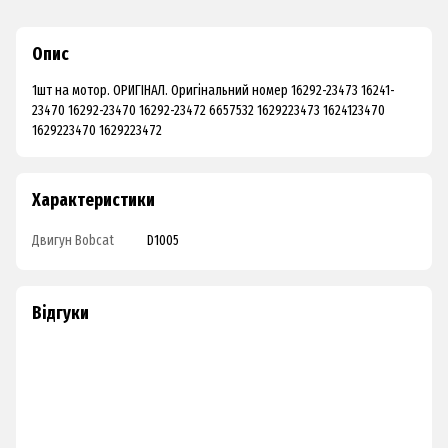
Опис
1шт на мотор. ОРИГІНАЛ. Оригінальний номер 16292-23473 16241-
23470 16292-23470 16292-23472 6657532 1629223473 1624123470
1629223470 1629223472
Характеристики
Двигун Bobcat
D1005
Відгуки