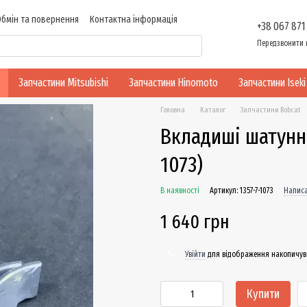
Обмін та повернення
Контактна інформація
+38 067 871
ності
Передзвонити 
Запчастини Mitsubishi
Запчастини Hinomoto
Запчастини Iseki
Головна
Каталог
Запчастини Bobcat
Вкладиші шатунні
1073)
В наявності
Артикул: 1357-7-1073
Написа
1 640 грн
Увійти
для відображення накопичув
%
Купити