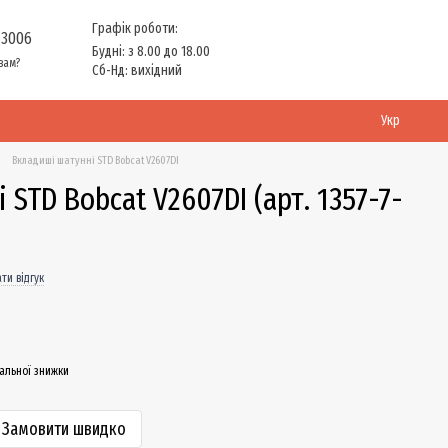
Графік роботи:
 3006
Будні: з 8.00 до 18.00
вам?
Сб-Нд: вихідний
Укр
Вкладиші шатунні STD Bobcat V2607DI
 STD Bobcat V2607DI (арт. 1357-7-
ти відгук
альної знижки
Замовити швидко