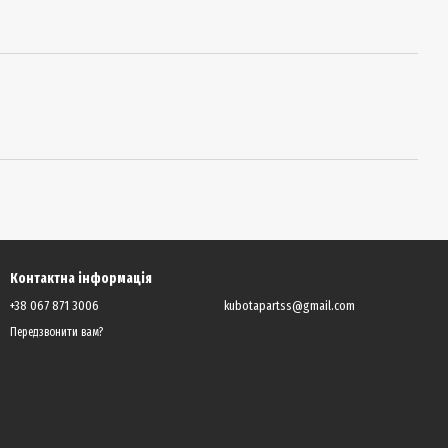
Контактна інформація
+38 067 871 3006
kubotapartss@gmail.com
Передзвонити вам?