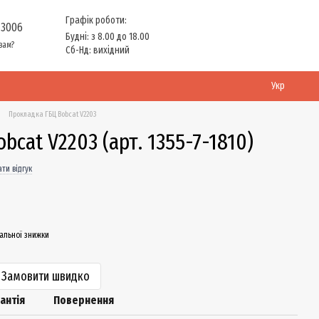
Графік роботи:
 3006
Будні: з 8.00 до 18.00
вам?
Сб-Нд: вихідний
Укр
Прокладка ГБЦ Bobcat V2203
bcat V2203 (арт. 1355-7-1810)
ти відгук
альної знижки
Замовити швидко
антія
Повернення