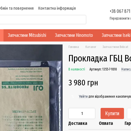
Обмін та повернення
Контактна інформація
+38 067 871
ності
Передзвонити 
Запчастини Mitsubishi
Запчастини Hinomoto
Запчастини Iseki
Головна
Каталог
Запчастини Bobcat
Прокладка ГБЦ Bo
В наявності
Артикул: 1355-7-1810
Написа
3 980 грн
Увійти
для відображення накопичув
%
Купити
Доставка
Оплата
Гар