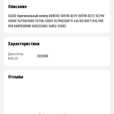
Описание
V2203 Оригинальный номер 6685512 105118-8370 105118-8373 1G796-
53000 1G79653000 1G796-53001 1G79653001 9 430 613 805 F 01G 09X
056 6685512REM 1G85253002 1G852-53002
Характеристики
Двигатель
V2203DI
Bobcat
Отзывы