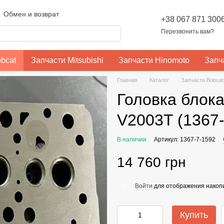
Обмен и возврат
+38 067 871 300
Блог
Перезвонить вам?
ности
bcat
Запчасти Mitsubishi
Запчасти Hinomoto
Запча
Главная
Каталог
Запчасти Bobcat
Головка блок
V2003T (1367-
В наличии
Артикул: 1367-7-1592
14 760 грн
Войти
для отображения накопи
%
Купить