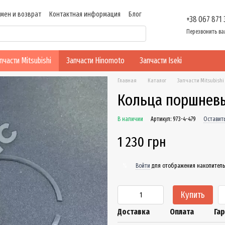
мен и возврат
Контактная информация
Блог
+38 067 871
ти
Перезвонить ва
пчасти Mitsubishi
Запчасти Hinomoto
Запчасти Iseki
Главная
Каталог
Запчасти Mitsubishi
Кольца поршневые
В наличии
Артикул: 973-4-479
Оставит
1 230 грн
Войти
для отображения накопитель
%
Купить
Доставка
Оплата
Га