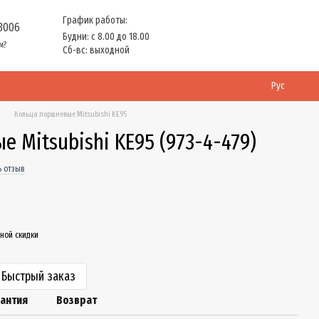
График работы:
 3006
Будни: с 8.00 до 18.00
м?
Сб-вс: выходной
Рус
Кольца поршневые Mitsubishi KE95
 Mitsubishi KE95 (973-4-479)
ь отзыв
ной скидки
Быстрый заказ
рантия
Возврат