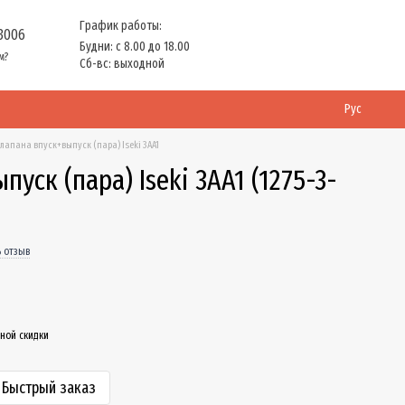
График работы:
 3006
Будни: с 8.00 до 18.00
м?
Сб-вс: выходной
Рус
лапана впуск+выпуск (пара) Iseki 3AA1
уск (пара) Iseki 3AA1 (1275-3-
 отзыв
ной скидки
Быстрый заказ