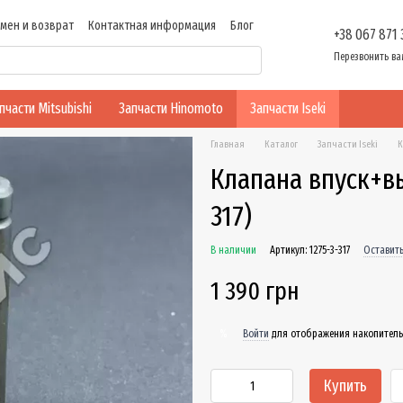
мен и возврат
Контактная информация
Блог
+38 067 871
ти
Перезвонить ва
пчасти Mitsubishi
Запчасти Hinomoto
Запчасти Iseki
Главная
Каталог
Запчасти Iseki
К
Клапана впуск+вып
317)
В наличии
Артикул: 1275-3-317
Оставить
1 390 грн
Войти
для отображения накопитель
%
Купить