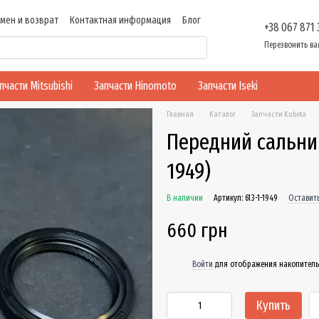
мен и возврат
Контактная информация
Блог
+38 067 871
ти
Перезвонить ва
пчасти Mitsubishi
Запчасти Hinomoto
Запчасти Iseki
Главная
Каталог
Запчасти Kubota
Передний сальник
1949)
В наличии
Артикул: 613-1-1949
Оставит
660 грн
Войти
для отображения накопитель
%
Купить