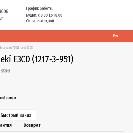
График работы:
 3006
Будни: с 8.00 до 18.00
м?
Сб-вс: выходной
Рус
естерня ТНВД Iseki E3CD
ki E3CD (1217-3-951)
 отзыв
ной скидки
Быстрый заказ
рантия
Возврат