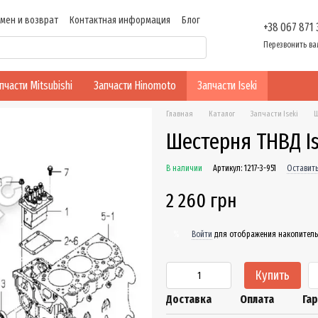
мен и возврат
Контактная информация
Блог
+38 067 871
ти
Перезвонить ва
пчасти Mitsubishi
Запчасти Hinomoto
Запчасти Iseki
Главная
Каталог
Запчасти Iseki
Ш
Шестерня ТНВД Ise
В наличии
Артикул: 1217-3-951
Оставить
2 260 грн
Войти
для отображения накопитель
%
Купить
Доставка
Оплата
Га