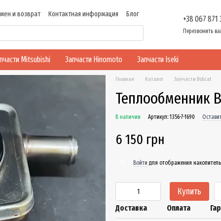
мен и возврат
Контактная информация
Блог
+38 067 871
ти
Перезвонить ва
пчасти Mitsubishi
Запчасти Hinomoto
Запчасти Iseki
Главная
Каталог
Запчасти Bobcat
Теплообменник Bo
В наличии
Артикул: 1356-7-1690
Остави
6 150 грн
Войти
для отображения накопитель
%
Купить
Доставка
Оплата
Га