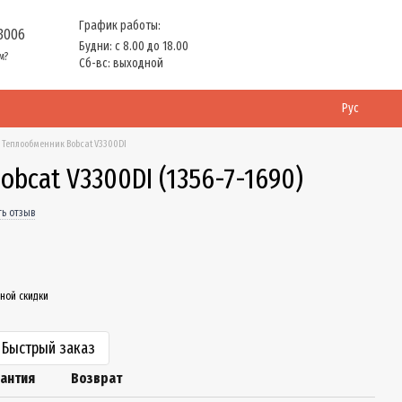
График работы:
 3006
Будни: с 8.00 до 18.00
м?
Сб-вс: выходной
Рус
Теплообменник Bobcat V3300DI
bcat V3300DI (1356-7-1690)
ть отзыв
ной скидки
Быстрый заказ
рантия
Возврат