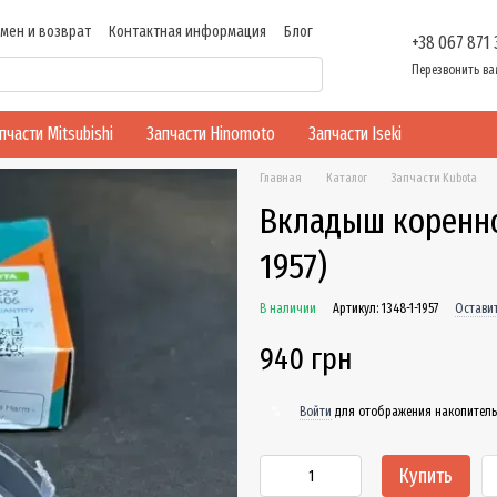
мен и возврат
Контактная информация
Блог
+38 067 871
ти
Перезвонить ва
пчасти Mitsubishi
Запчасти Hinomoto
Запчасти Iseki
Главная
Каталог
Запчасти Kubota
Вкладыш коренно
1957)
В наличии
Артикул: 1348-1-1957
Остави
940 грн
Войти
для отображения накопитель
%
Купить