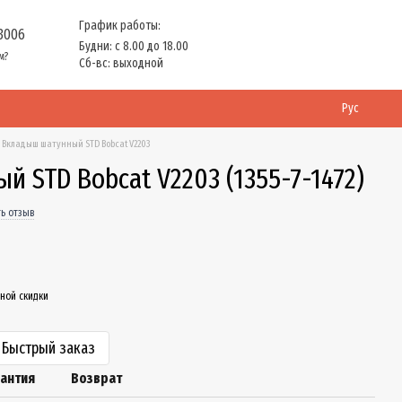
График работы:
 3006
Будни: с 8.00 до 18.00
м?
Сб-вс: выходной
Рус
Вкладыш шатунный STD Bobcat V2203
 STD Bobcat V2203 (1355-7-1472)
ь отзыв
ной скидки
Быстрый заказ
рантия
Возврат