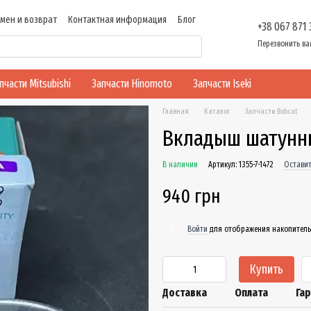
мен и возврат
Контактная информация
Блог
+38 067 871
ти
Перезвонить ва
пчасти Mitsubishi
Запчасти Hinomoto
Запчасти Iseki
Главная
Каталог
Запчасти Bobcat
Вкладыш шатунный
В наличии
Артикул: 1355-7-1472
Оставит
940 грн
Войти
для отображения накопитель
%
Купить
Доставка
Оплата
Га