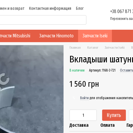
мен и возврат
Контактная информация
Блог
+38 067 871
ти
Перезвонить ва
пчасти Mitsubishi
Запчасти Hinomoto
Запчасти Iseki
Главная
Каталог
Запчасти Iseki
В
Вкладыши шатунны
В наличии
Артикул: 1168-3-721
Оставить
1 560 грн
Войти
для отображения накопитель
%
Купить
Доставка
Оплата
Га