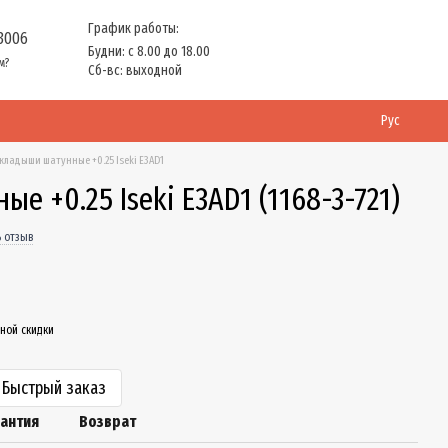
График работы:
 3006
Будни: с 8.00 до 18.00
м?
Сб-вс: выходной
Рус
кладыши шатунные +0.25 Iseki E3AD1
е +0.25 Iseki E3AD1 (1168-3-721)
 отзыв
ной скидки
Быстрый заказ
рантия
Возврат