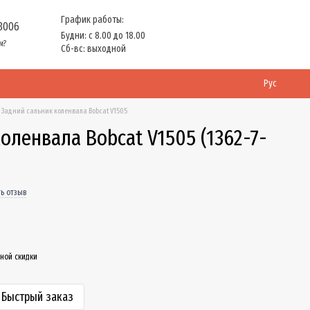
График работы:
 3006
Будни: с 8.00 до 18.00
м?
Сб-вс: выходной
Рус
Задний сальник коленвала Bobcat V1505
оленвала Bobcat V1505 (1362-7-
ь отзыв
ной скидки
Быстрый заказ