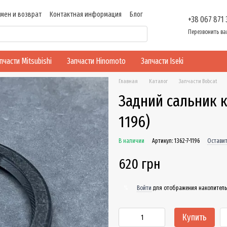
мен и возврат
Контактная информация
Блог
+38 067 871
ти
Перезвонить ва
пчасти Mitsubishi
Запчасти Hinomoto
Запчасти Iseki
Главная
Каталог
Запчасти Bobcat
Задний сальник к
1196)
В наличии
Артикул: 1362-7-1196
Оставит
620 грн
Войти
для отображения накопитель
%
Купить