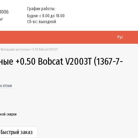
График работы:
 3006
Будни: с 8.00 до 18.00
м?
Сб-вс: выходной
Рус
Вкладыши шатунные +0.50 Bobcat V2003T
е +0.50 Bobcat V2003T (1367-7-
ь отзыв
ной скидки
Быстрый заказ