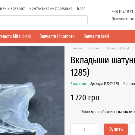
мен и возврат
Контактная информация
Блог
+38 067 871
ти
Перезвонить ва
пчасти Mitsubishi
Запчасти Hinomoto
Запчасти Iseki
Главная
Каталог
Запчасти Bobcat
Вкладыши шатунны
1285)
В наличии
Артикул: 1367-7-1285
Оставит
1 720 грн
Войти
для отображения накопитель
%
Купить